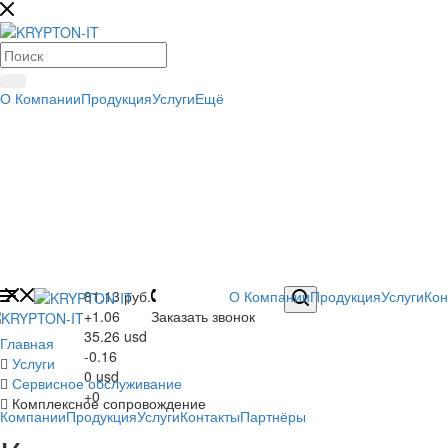
О Компании
Продукция
Услуги
Ещё
81.13
руб.
+7 (495) 773-75-70
О Компании
Продукция
Услуги
Кон
+1.06
Заказать звонок
35.26
usd
Главная
-0.16
Услуги
0
usd
Сервисное обслуживание
+0
Комплексное сопровождение
 Компании
Продукция
Услуги
Контакты
Партнёры