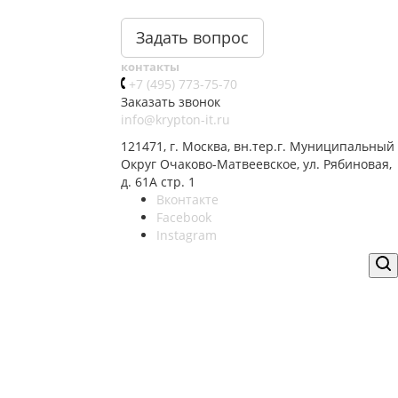
Задать вопрос
контакты
+7 (495) 773-75-70
Заказать звонок
info@krypton-it.ru
121471, г. Москва, вн.тер.г. Муниципальный
Округ Очаково-Матвеевское, ул. Рябиновая,
д. 61А стр. 1
Вконтакте
Facebook
Instagram