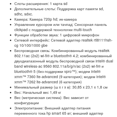
Слоты расширения: 1 карта sd
Дополнительные слоты: Поддержка карт памяти sd,
sdhc, sdxc.
Камера: Камера 720p hd; ик-камера
Управление курсором или тачпад: Сенсорная панель
clickpad с поддержкой технологии multi-touch
Функции обработки звука: 1 цифровой микрофон
Сетевой интерфейс: Сетевой адаптер realtek rtl8111hsh-
cg 10/100/1000 gbe
Беспроводная связь: Комбинированный модуль realtek
802.11ac (2x2) wi-fi® и bluetooth® 4.2; комбинированный
двухдиапазонный модуль беспроводной связи intel® dual
band wireless-ac 9560 802.11a/b/g/n/ac (2x2) wi-fi® и
bluetooth® 5 (без поддержки vpro™); модем intel®
xmm™ 7360 lte-advanced (9 категория); модем intel®
xmm™ 7262 lte-advanced (6 категория)
Минимальный размер (ш x г x в): 30,85 x 23,1 x 1,8 см
Вес: Начальный вес 1,49 кг
Вес (метрическая система): Вес зависит от
конфигурации
Электропитание: Внешний адаптер питания
переменного тока hp smart 65 вт; внешний адаптер