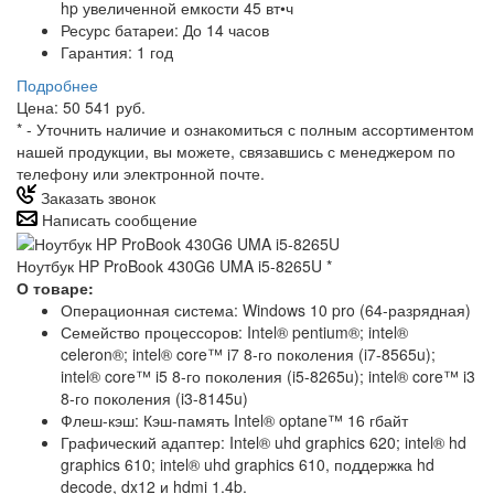
hp увеличенной емкости 45 вт•ч
Ресурс батареи: До 14 часов
Гарантия: 1 год
Подробнее
Цена: 50 541 руб.
*
- Уточнить наличие и ознакомиться с полным ассортиментом
нашей продукции, вы можете, связавшись с менеджером по
телефону или электронной почте.
Заказать звонок
Написать сообщение
Ноутбук HP ProBook 430G6 UMA i5-8265U
*
О товаре:
Операционная система: Windows 10 pro (64-разрядная)
Семейство процессоров: Intel® pentium®; intel®
celeron®; intel® core™ i7 8-го поколения (i7-8565u);
intel® core™ i5 8-го поколения (i5-8265u); intel® core™ i3
8-го поколения (i3-8145u)
Флеш-кэш: Кэш-память Intel® optane™ 16 гбайт
Графический адаптер: Intel® uhd graphics 620; intel® hd
graphics 610; intel® uhd graphics 610, поддержка hd
decode, dx12 и hdmi 1.4b.