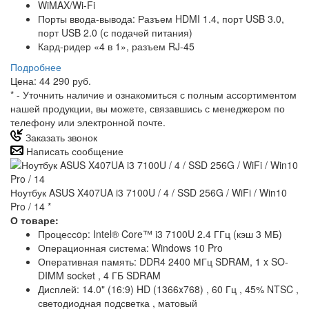
WiMAX/Wi-Fi
Порты ввода-вывода: Разъем HDMI 1.4, порт USB 3.0,
порт USB 2.0 (с подачей питания)
Кард-ридер «4 в 1», разъем RJ-45
Подробнее
Цена: 44 290 руб.
*
- Уточнить наличие и ознакомиться с полным ассортиментом
нашей продукции, вы можете, связавшись с менеджером по
телефону или электронной почте.
Заказать звонок
Написать сообщение
Ноутбук ASUS X407UA i3 7100U / 4 / SSD 256G / WiFi / Win10
Pro / 14
*
О товаре:
Процессoр: Intel® Core™ i3 7100U 2.4 ГГц (кэш 3 МБ)
Операционная система: Windows 10 Pro
Оперативная память: DDR4 2400 МГц SDRAM, 1 x SO-
DIMM socket , 4 ГБ SDRAM
Дисплей: 14.0" (16:9) HD (1366x768) , 60 Гц , 45% NTSC ,
светодиодная подсветка , матовый