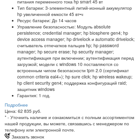
питания переменного тока hp smart 45 вт
Тип батареи: 3-элементный литий-ионный аккумулятор
hp увеличенной емкости 45 вт•ч
Ресурс батареи: До 14 часов
Управление безопасностью: Модуль absolute
persistence; credential manager; hp biosphere gen4; hp
device access manager; hp drivelock и automatic drivelock;
считыватель отпечатков пальцев hp; hp password
manager; hp secure erase; hp security manager;
аутентификация при включении; аутентификация перед
загрузкой; модели с windows 10 поставляются со
встроенным чипом безопасности tpm 2.0 (сертификат
common criteria eal4+); hp sure click; hp wireless wakeup;
hp client security gen4; поддержка конфигураций raid;
защитник windows
Гарантия: 1 год.
Подробнее
Цена: 62 835 руб.
*
- Уточнить наличие и ознакомиться с полным ассортиментом
нашей продукции, вы можете, связавшись с менеджером по
телефону или электронной почте.
Заказать звонок