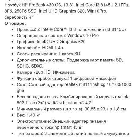
Ноутбук HP ProBook 430 G6, 13.3", Intel Core i3 8145U 2.1ГГц,
8Гб, 256Гб SSD, Intel UHD Graphics 620, Win10Pro,
серебристый
*
О товаре:
Процессoр: Intel® Core™ i3 8-го поколения (i3-8145U)
Операционная система: Windows 10 Pro
Графика: Intel® UHD Graphics 620
Интерфeйс: HDMI 1.4b.
Слоты расширения: 1 карта SD
Дополнительные слоты: Поддержка карт памяти SD,
SDHC, SDXC.
Камера 720p HD; ИК-камера
Функции обработки звука: 1 цифровой микрофон
Сеть: Сетевой адаптер realtek rtl8111hsh-cg 10/100/1000
gbe
Беспроводная связь: Комбинированный модуль realtek
802.11ac (2x2) wi-fi® и bluetooth® 4.2
Минимальный размер (ш x г x в): 30,85 x 23,1 x 1,8 см
Вес: 1,49 кг
Электропитание: Внешний адаптер питания
переменного тока hp smart 45 вт
Тип батареи: 3-элементный литий-ионный аккумулятор