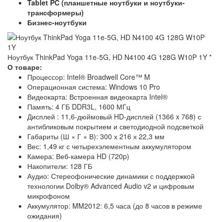
Tablet PC (планшетные ноутбуки и ноутбуки-
трансформеры)
Бизнес-ноутбуки
Ноутбук ThinkPad Yoga 11e-5G, HD N4100 4G 128G W10P 1Y
*
О товаре:
Процессор: Intel® Broadwell Core™ M
Операционная система: Windows 10 Pro
Видеокарта: Встроенная видеокарта Intel®
Память: 4 ГБ DDR3L, 1600 МГц
Дисплей : 11,6-дюймовый HD-дисплей (1366 x 768) с
антибликовым покрытием и светодиодной подсветкой
Габариты (Ш × Г × В): 300 х 216 х 22,3 мм
Вес: 1,49 кг с четырехэлементным аккумулятором
Камера: Веб-камера HD (720p)
Накопители: 128 ГБ
Аудио: Стереофонические динамики с поддержкой
технологии Dolby® Advanced Audio v2 и цифровым
микрофоном
Аккумулятор: MM2012: 6,5 часа (до 8 часов в режиме
ожидания)