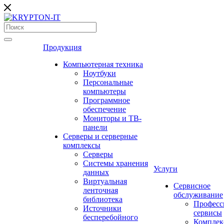
Продукция
Компьютерная техника
Ноутбуки
Персональные
компьютеры
Программное
обеспечение
Мониторы и ТВ-
панели
Серверы и серверные
комплексы
Серверы
Системы хранения
Услуги
данных
Виртуальная
Сервисное
ленточная
обслуживание
библиотека
Професс
Источники
сервисы
бесперебойного
Комплек