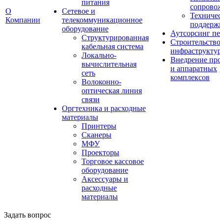
питания
сопрово
О
Сетевое и
Техниче
Компании
телекоммуникационное
поддерж
оборудование
Аутсорсинг пе
Структурированная
Строительств
кабельная система
инфраструкту
Локально-
Внедрение пр
вычислительная
и аппаратных
сеть
комплексов
Волоконно-
оптическая линия
связи
Оргтехника и расходные
материалы
Принтеры
Сканеры
МФУ
Проекторы
Торговое кассовое
оборудование
Аксессуары и
расходные
материалы
Задать вопрос