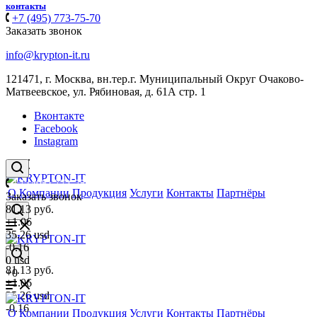
контакты
+7 (495) 773-75-70
Заказать звонок
info@krypton-it.ru
121471, г. Москва, вн.тер.г. Муниципальный Округ Очаково-
Матвеевское, ул. Рябиновая, д. 61А стр. 1
Вконтакте
Facebook
Instagram
+7 (495) 773-75-70
О Компании
Продукция
Услуги
Контакты
Партнёры
Заказать звонок
81.13
руб.
+1.06
35.26
usd
-0.16
0
usd
81.13
руб.
+0
+1.06
35.26
usd
-0.16
О Компании
Продукция
Услуги
Контакты
Партнёры