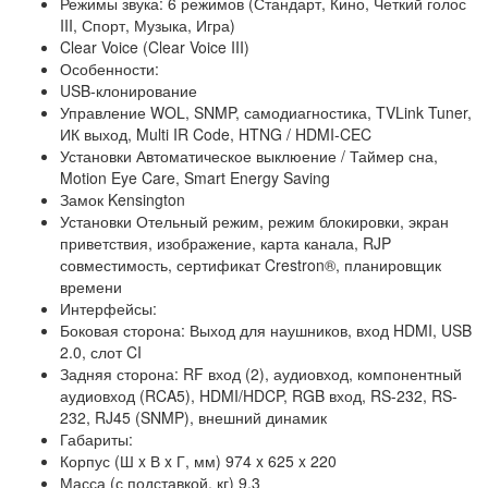
Режимы звука: 6 режимов (Стандарт, Кино, Четкий голос
III, Спорт, Музыка, Игра)
Clear Voice (Clear Voice III)
Особенности:
USB-клонирование
Управление WOL, SNMP, самодиагностика, TVLink Tuner,
ИК выход, Multi IR Code, HTNG / HDMI-CEC
Установки Автоматическое выклюение / Таймер сна,
Motion Eye Care, Smart Energy Saving
Замок Kensington
Установки Отельный режим, режим блокировки, экран
приветствия, изображение, карта канала, RJP
совместимость, сертификат Crestron®, планировщик
времени
Интерфейсы:
Боковая сторона: Выход для наушников, вход HDMI, USB
2.0, слот CI
Задняя сторона: RF вход (2), аудиовход, компонентный
аудиовход (RCA5), HDMI/HDCP, RGB вход, RS-232, RS-
232, RJ45 (SNMP), внешний динамик
Габариты:
Корпус (Ш x В x Г, мм) 974 x 625 x 220
Масса (с подставкой, кг) 9,3