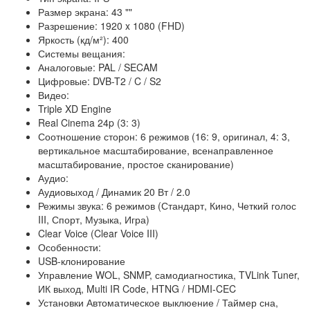
Размер экрана: 43 ""
Разрешение: 1920 x 1080 (FHD)
Яркость (кд/м²): 400
Системы вещания:
Аналоговые: PAL / SECAM
Цифровые: DVB-T2 / C / S2
Видео:
Triple XD Engine
Real Cinema 24p (3: 3)
Соотношение сторон: 6 режимов (16: 9, оригинал, 4: 3,
вертикальное масштабирование, всенаправленное
масштабирование, простое сканирование)
Аудио:
Аудиовыход / Динамик 20 Вт / 2.0
Режимы звука: 6 режимов (Стандарт, Кино, Четкий голос
III, Спорт, Музыка, Игра)
Clear Voice (Clear Voice III)
Особенности:
USB-клонирование
Управление WOL, SNMP, самодиагностика, TVLink Tuner,
ИК выход, Multi IR Code, HTNG / HDMI-CEC
Установки Автоматическое выклюение / Таймер сна,