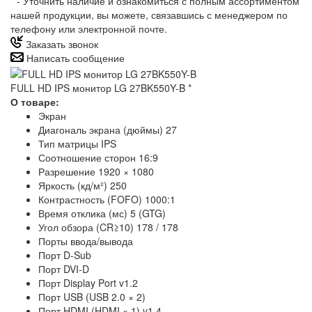
*
- Уточнить наличие и ознакомиться с полным ассортиментом
нашей продукции, вы можете, связавшись с менеджером по
телефону или электронной почте.
Заказать звонок
Написать сообщение
FULL HD IPS монитор LG 27BK550Y-B
*
О товаре:
Экран
Диагональ экрана (дюймы) 27
Тип матрицы IPS
Соотношение сторон 16:9
Разрешение 1920 × 1080
Яркость (кд/м²) 250
Контрастность (FOFO) 1000:1
Время отклика (мс) 5 (GTG)
Угол обзора (CR≥10) 178 / 178
Порты ввода/вывода
Порт D-Sub
Порт DVI-D
Порт Display Port v1.2
Порт USB (USB 2.0 × 2)
Порт HDMI (HDMI × 1) v1.4