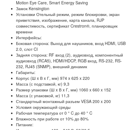
Motion Eye Care, Smart Energy Saving
Замок Kensington
Установки Отельный режим, режим блокировки, экран
приветствия, изображение, карта канала, RJP
совместимость, сертификат Crestron®, планировщик
времени
Интерфейсы:
Боковая сторона: Выход для наушников, вход HDMI, USB
2.0, слот CI
Задняя сторона: RF вход (2), аудиовход, компонентный
аудиовход (RCA5), HDMI/HDCP, RGB вход, RS-232, RS-
232, RJ45 (SNMP), внешний динамик
Габариты:
Корпус (Ш x В x Г, мм) 974 x 625 x 220
Масса (с подставкой, кг) 9,3
Размер упаковки (Ш x В x Г, мм) 1060 x 660 x 152
Масса (с упаковкой, кг) 11,3
Стандартный монтажный разъем VESA 200 x 200
Условия окружающей среды
Рабочая температура от 0 ° C до 40 ° C
Влажность при работе от 10% до 80%
Питание: