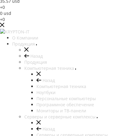
35.57
usd
+0
0
usd
+0
О Компании
Продукция
Назад
Продукция
Компьютерная техника
Назад
Компьютерная техника
Ноутбуки
Персональные компьютеры
Программное обеспечение
Мониторы и ТВ-панели
Серверы и серверные комплексы
Назад
Серверы и серверные комплексы