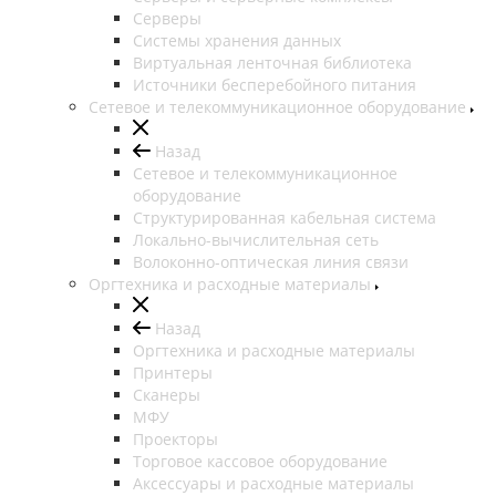
Серверы
Системы хранения данных
Виртуальная ленточная библиотека
Источники бесперебойного питания
Сетевое и телекоммуникационное оборудование
Назад
Сетевое и телекоммуникационное
оборудование
Структурированная кабельная система
Локально-вычислительная сеть
Волоконно-оптическая линия связи
Оргтехника и расходные материалы
Назад
Оргтехника и расходные материалы
Принтеры
Сканеры
МФУ
Проекторы
Торговое кассовое оборудование
Аксессуары и расходные материалы