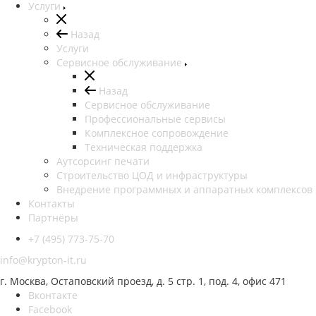
Услуги
Назад
Услуги
Сервисное обслуживание
Назад
Сервисное обслуживание
Профессиональные сервисы
Комплексное сопровождение
Техническая поддержка
Аутсорсинг печати
Строительство ЦОД и инфраструктуры
Внедрение программных и аппаратных комплексов
Контакты
Партнёры
+7 (495) 773-75-70
info@krypton-it.ru
г. Москва, Остаповский проезд, д. 5 стр. 1, под. 4, офис 471
Вконтакте
Facebook